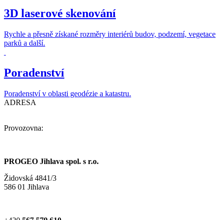
3D laserové skenování
Rychle a přesně získané rozměry interiérů budov, podzemí, vegetace
parků a další.
Poradenství
Poradenství v oblasti geodézie a katastru.
ADRESA
Provozovna:
PROGEO Jihlava spol. s r.o.
Židovská 4841/3
586 01 Jihlava